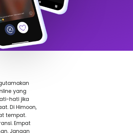
ngutamakan
nline yang
i-hati jika
t. Di Himoon,
at tempat.
ansi. Empat
anan. Jangan