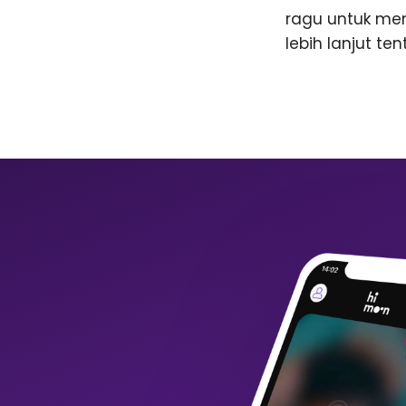
ragu untuk me
lebih lanjut te