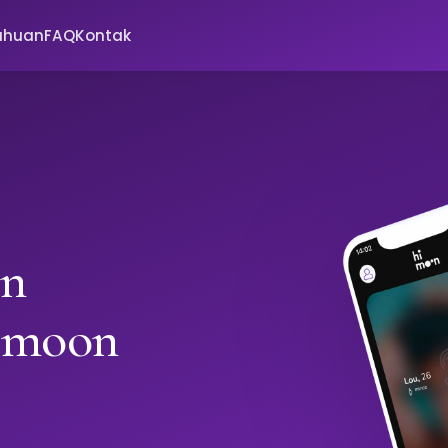
ahuan
FAQ
Kontak
in
imoon