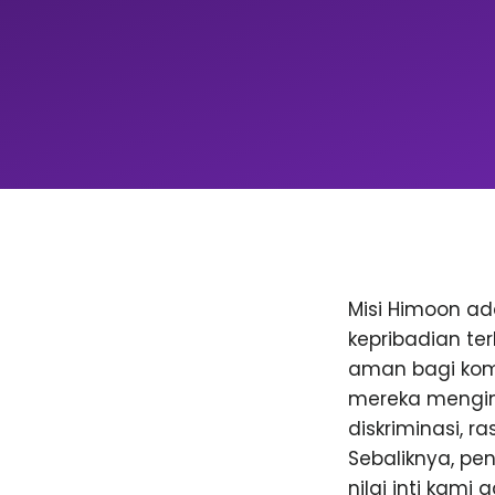
Misi Himoon a
kepribadian te
aman bagi komu
mereka menging
diskriminasi, 
Sebaliknya, p
nilai inti kami