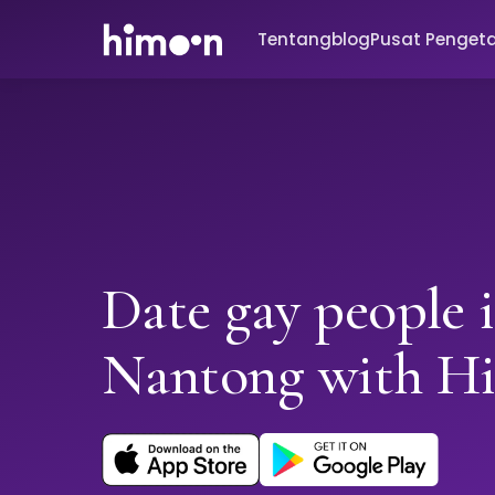
Tentang
blog
Pusat Penget
Date gay people 
Nantong with H