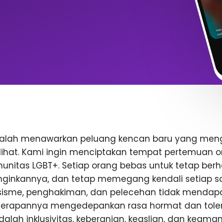
dalah menawarkan peluang kencan baru yang me
rlihat. Kami ingin menciptakan tempat pertemuan o
nitas LGBT+. Setiap orang bebas untuk tetap berhat
inkannya, dan tetap memegang kendali setiap saa
rasisme, penghakiman, dan pelecehan tidak mendap
enerapannya mengedepankan rasa hormat dan toler
 adalah inklusivitas, keberanian, keaslian, dan keam