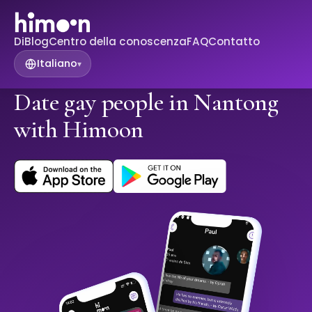
Di
Blog
Centro della conoscenza
FAQ
Contatto
Italiano
▾
Date gay people in Nantong
with Himoon