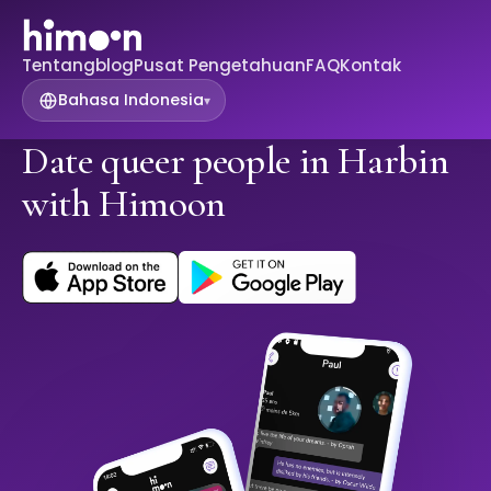
Tentang
blog
Pusat Pengetahuan
FAQ
Kontak
Bahasa Indonesia
▾
Date queer people in Harbin
with Himoon