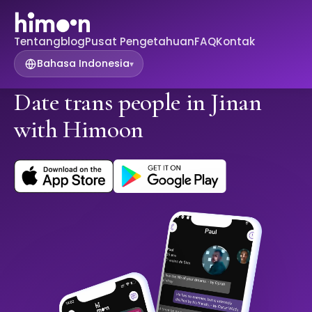
Tentang
blog
Pusat Pengetahuan
FAQ
Kontak
Bahasa Indonesia
▾
Date trans people in Jinan
with Himoon