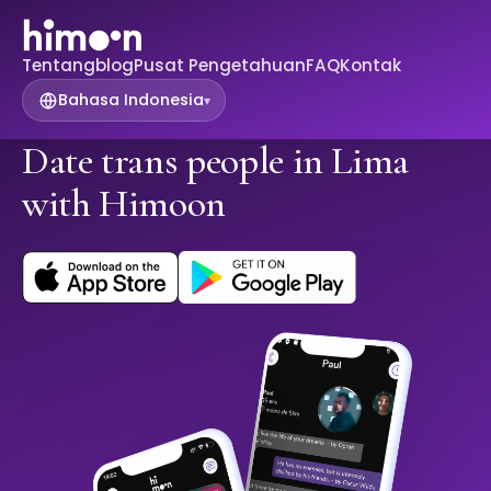
Tentang
blog
Pusat Pengetahuan
FAQ
Kontak
Bahasa Indonesia
▾
Date trans people in Lima
with Himoon