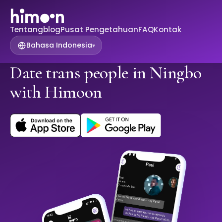
Tentang
blog
Pusat Pengetahuan
FAQ
Kontak
Bahasa Indonesia
▾
Date trans people in Ningbo
with Himoon