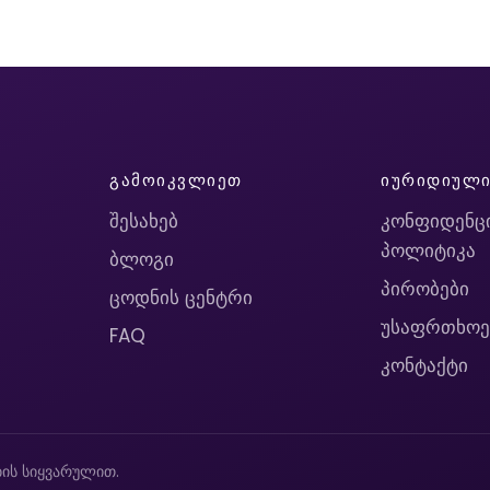
ᲒᲐᲛᲝᲘᲙᲕᲚᲘᲔᲗ
ᲘᲣᲠᲘᲓᲘᲣᲚ
შესახებ
კონფიდენც
პოლიტიკა
ბლოგი
პირობები
ცოდნის ცენტრი
უსაფრთხოე
FAQ
კონტაქტი
ის სიყვარულით.