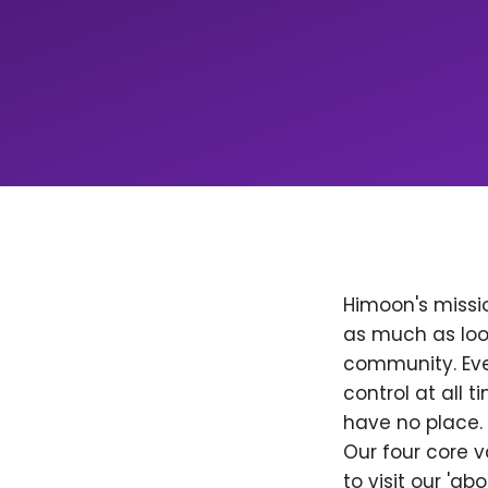
Himoon's missio
as much as loo
community. Ever
control at all
have no place. 
Our four core v
to visit our 'a