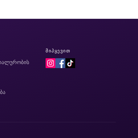
Ი
ᲛᲘᲰᲧᲔᲕᲘᲗ
იალურობის
ბა