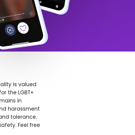
lity is valued
for the LGBT+
emains in
 and harassment
and tolerance.
afety. Feel free