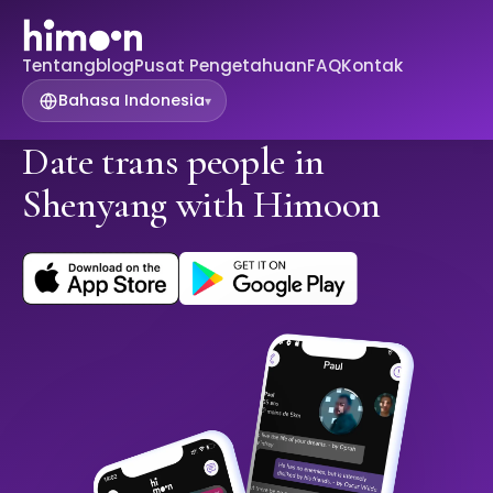
Tentang
blog
Pusat Pengetahuan
FAQ
Kontak
Bahasa Indonesia
▾
Date trans people in
Shenyang with Himoon