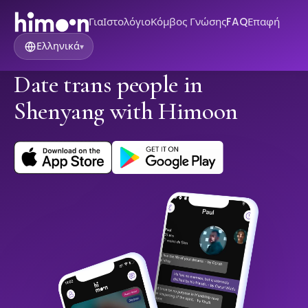
Για
Ιστολόγιο
Κόμβος Γνώσης
FAQ
Επαφή
Ελληνικά
▾
Date trans people in
Shenyang with Himoon