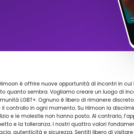
Himoon è offrire nuove opportunità di incontri in cui 
to quanto sembra. Vogliamo creare un luogo di inco
omunità LGBT+. Ognuno è libero di rimanere discreto
il controllo in ogni momento. Su Himoon la discrimin
dizio e le molestie non hanno posto. Al contrario, l’a
petto e la tolleranza. I nostri quattro valori fondame
acia, autenticità e sicurezza. Sentiti libero di visitare