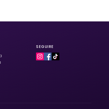
SEGUIRE
la
a