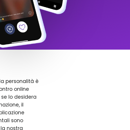
la personalità è
ntro online
 se lo desidera
azione, il
pplicazione
ntali sono
 la nostra