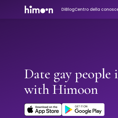
Di
Blog
Centro della conosc
Date gay people 
with Himoon