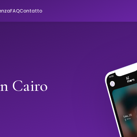
enza
FAQ
Contatto
in Cairo