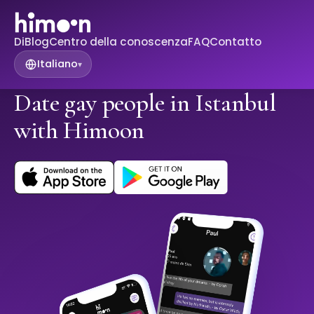
Di
Blog
Centro della conoscenza
FAQ
Contatto
Italiano
▾
Date gay people in Istanbul
with Himoon