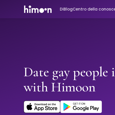
Di
Blog
Centro della conosc
Date gay people 
with Himoon