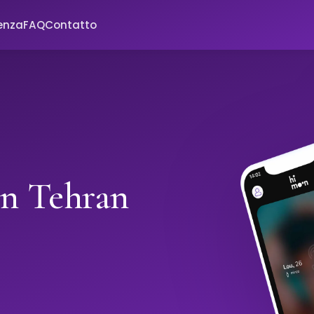
enza
FAQ
Contatto
in Tehran