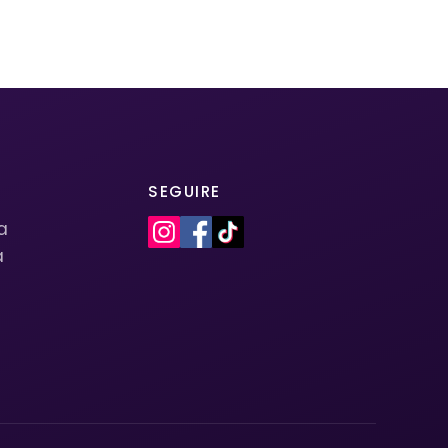
SEGUIRE
la
a