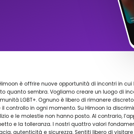
Himoon è offrire nuove opportunità di incontri in cui 
to quanto sembra. Vogliamo creare un luogo di inco
omunità LGBT+. Ognuno è libero di rimanere discreto
il controllo in ogni momento. Su Himoon la discrimin
dizio e le molestie non hanno posto. Al contrario, l’a
petto e la tolleranza. I nostri quattro valori fondame
acia, autenticità e sicurezza. Sentiti libero di visitare