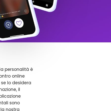
la personalità è
ntro online
 se lo desidera
azione, il
pplicazione
ntali sono
 la nostra