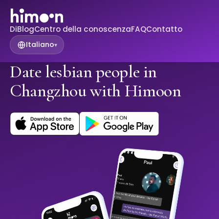
Di
Blog
Centro della conoscenza
FAQ
Contatto
Italiano
▾
Date lesbian people in
Changzhou with Himoon