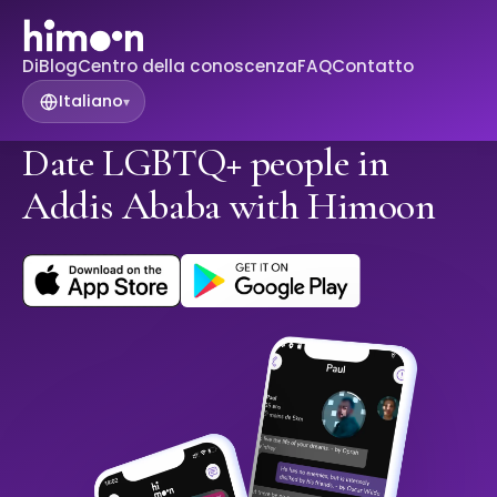
Di
Blog
Centro della conoscenza
FAQ
Contatto
Italiano
▾
Date LGBTQ+ people in
Addis Ababa with Himoon