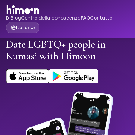
Di
Blog
Centro della conoscenza
FAQ
Contatto
Italiano
▾
Date LGBTQ+ people in
Kumasi with Himoon