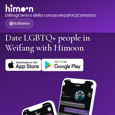
Di
Blog
Centro della conoscenza
FAQ
Contatto
Italiano
▾
Date LGBTQ+ people in
Weifang with Himoon