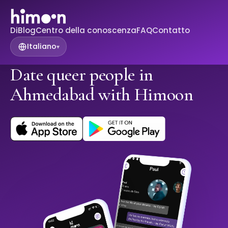
Di
Blog
Centro della conoscenza
FAQ
Contatto
Italiano
▾
Date queer people in
Ahmedabad with Himoon