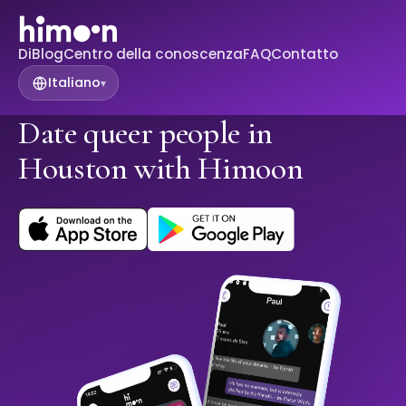
Di
Blog
Centro della conoscenza
FAQ
Contatto
Italiano
▾
Date queer people in
Houston with Himoon