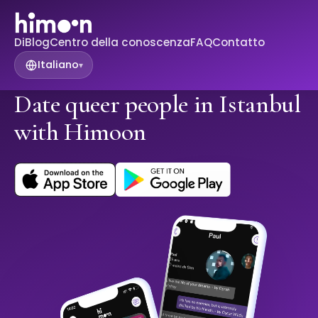
Di
Blog
Centro della conoscenza
FAQ
Contatto
Italiano
▾
Date queer people in Istanbul
with Himoon