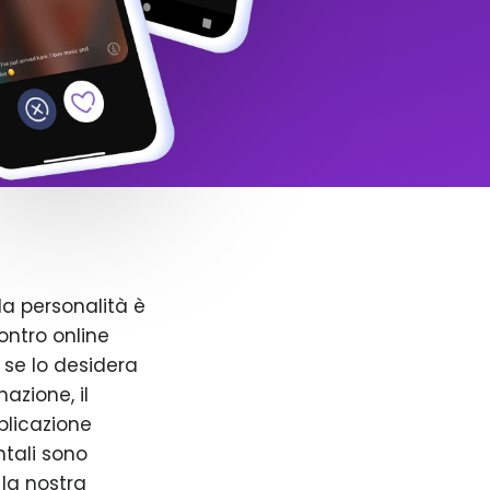
la personalità è
ntro online
 se lo desidera
azione, il
pplicazione
ntali sono
 la nostra