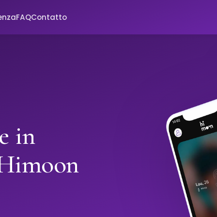
enza
FAQ
Contatto
e in
 Himoon