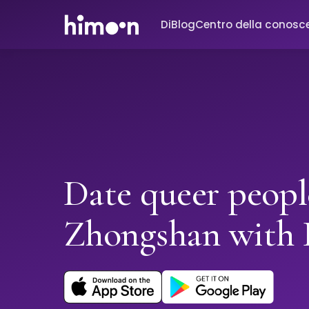
Di
Blog
Centro della conosc
Date queer peopl
Zhongshan with