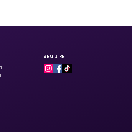
SEGUIRE
la
a