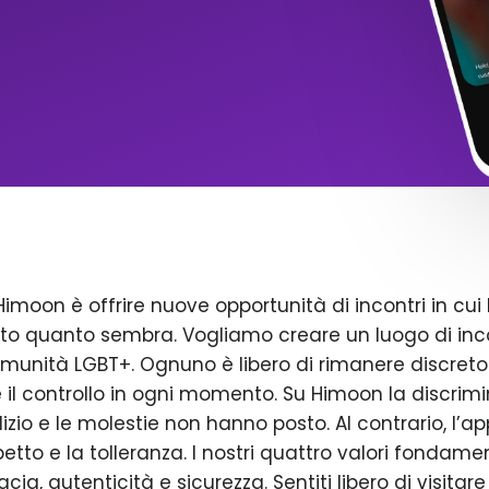
Himoon è offrire nuove opportunità di incontri in cui 
to quanto sembra. Vogliamo creare un luogo di inco
omunità LGBT+. Ognuno è libero di rimanere discreto
il controllo in ogni momento. Su Himoon la discrimin
dizio e le molestie non hanno posto. Al contrario, l’a
petto e la tolleranza. I nostri quattro valori fondame
acia, autenticità e sicurezza. Sentiti libero di visitare