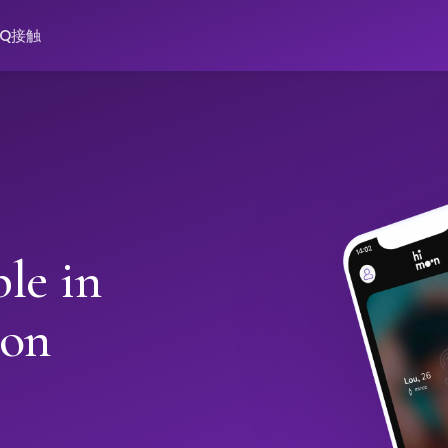
AQ
接触
le in
oon