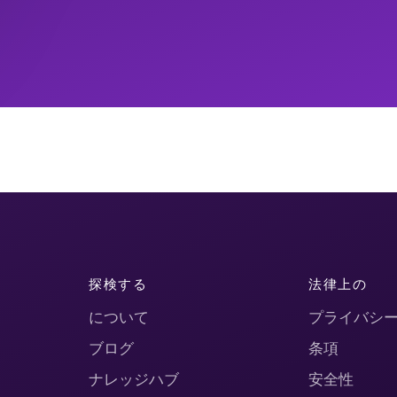
探検する
法律上の
について
プライバシ
ブログ
条項
ナレッジハブ
安全性