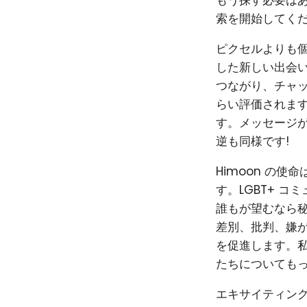
もう探す必要はあ
索を開始してくだ
ピクセルよりも個性
した新しい出会い
つながり、チャ
らい評価されま
す。メッセージ
逆も同様です!
Himoon の
す。LGBT+ 
誰もが望むなら秘
差別、批判、嫌
を促進します。私
たちについても
エキサイティン