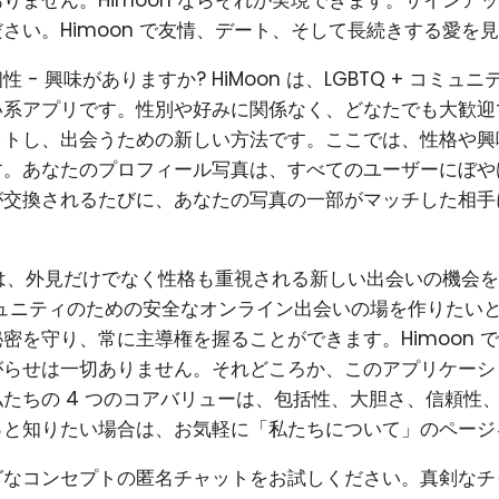
りません。Himoon ならそれが実現できます。サインア
さい。Himoon で友情、デート、そして長続きする愛を
 - 興味がありますか? HiMoon は、LGBTQ + コミュ
系アプリです。性別や好みに関係なく、どなたでも大歓迎で
ットし、出会うための新しい方法です。ここでは、性格や興
す。あなたのプロフィール写真は、すべてのユーザーにぼや
が交換されるたびに、あなたの写真の一部がマッチした相手
使命は、外見だけでなく性格も重視される新しい出会いの機会
コミュニティのための安全なオンライン出会いの場を作りたい
密を守り、常に主導権を握ることができます。Himoon 
がらせは一切ありません。それどころか、このアプリケーシ
たちの 4 つのコアバリューは、包括性、大胆さ、信頼性
っと知りたい場合は、お気軽に「私たちについて」のページ
グなコンセプトの匿名チャットをお試しください。真剣なチ