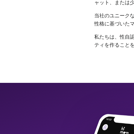
ャット、または
当社のユニーク
性格に基づいた
私たちは、性自認
ティを作ること