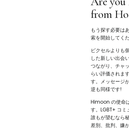
Are you 
from Ho
もう探す必要はあ
索を開始してくだ
ピクセルよりも個性
した新しい出会い
つながり、チャ
らい評価されま
す。メッセージ
逆も同様です!
Himoon の
す。LGBT+ 
誰もが望むなら秘
差別、批判、嫌