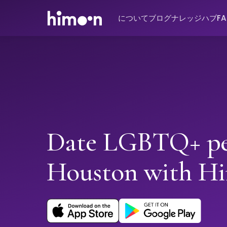
について
ブログ
ナレッジハブ
F
Date LGBTQ+ pe
Houston with H