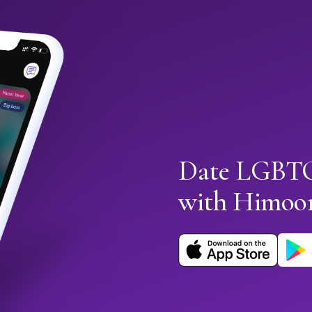
Date LGBTQ
with Himoo