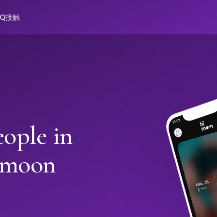
AQ
接触
ople in
imoon