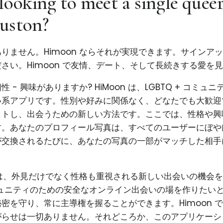
looking to meet a single quee
uston?
りません。Himoon ならそれが実現できます。サインア
さい。Himoon で友情、デート、そして長続きする愛を
 - 興味がありますか? HiMoon は、LGBTQ + コミュ
系アプリです。性別や好みに関係なく、どなたでも大歓迎で
ットし、出会うための新しい方法です。ここでは、性格や興
す。あなたのプロフィール写真は、すべてのユーザーにぼや
が交換されるたびに、あなたの写真の一部がマッチした相手
使命は、外見だけでなく性格も重視される新しい出会いの機会
コミュニティのための安全なオンライン出会いの場を作りたい
密を守り、常に主導権を握ることができます。Himoon 
がらせは一切ありません。それどころか、このアプリケーシ