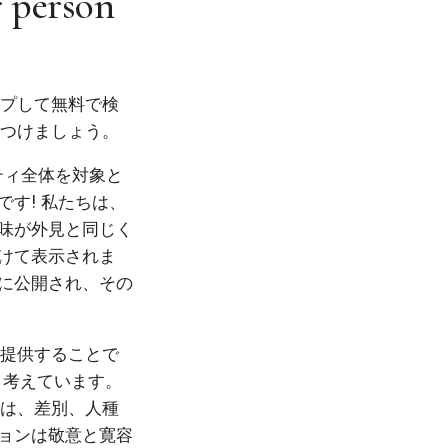
r person
ップして無料で検
見つけましょう。
ニティ全体を対象と
す! 私たちは、
味が外見と同じく
けて表示されま
に公開され、その
を提供することで
と考えています。
では、差別、人種
ョンは敬意と寛容