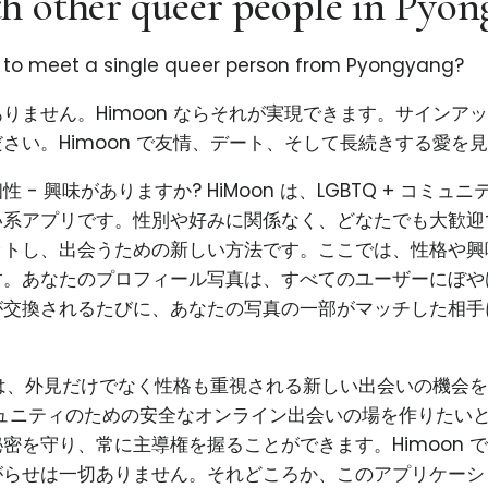
h other queer people in Pyo
g to meet a single queer person from Pyongyang?
りません。Himoon ならそれが実現できます。サインア
さい。Himoon で友情、デート、そして長続きする愛を
 - 興味がありますか? HiMoon は、LGBTQ + コミュ
系アプリです。性別や好みに関係なく、どなたでも大歓迎で
ットし、出会うための新しい方法です。ここでは、性格や興
す。あなたのプロフィール写真は、すべてのユーザーにぼや
が交換されるたびに、あなたの写真の一部がマッチした相手
使命は、外見だけでなく性格も重視される新しい出会いの機会
コミュニティのための安全なオンライン出会いの場を作りたい
密を守り、常に主導権を握ることができます。Himoon 
がらせは一切ありません。それどころか、このアプリケーシ