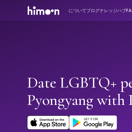
について
ブログ
ナレッジハブ
F
Date LGBTQ+ pe
Pyongyang with