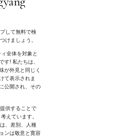
ngyang
ップして無料で検
見つけましょう。
ニティ全体を対象と
す! 私たちは、
味が外見と同じく
けて表示されま
に公開され、その
を提供することで
と考えています。
では、差別、人種
ョンは敬意と寛容