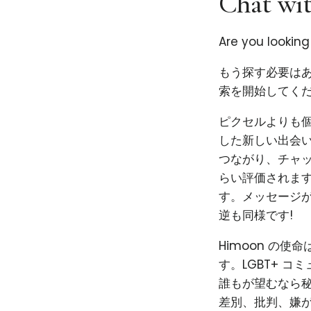
Chat wit
Are you lookin
もう探す必要はあ
索を開始してくだ
ピクセルよりも個性
した新しい出会い
つながり、チャ
らい評価されま
す。メッセージ
逆も同様です!
Himoon の
す。LGBT+ 
誰もが望むなら秘
差別、批判、嫌