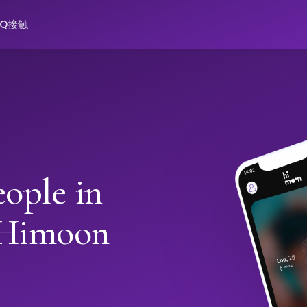
AQ
接触
ople in
 Himoon