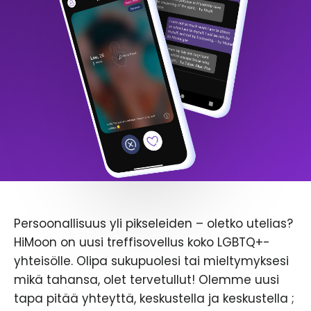
Persoonallisuus yli pikseleiden – oletko utelias?
HiMoon on uusi treffisovellus koko LGBTQ+-
yhteisölle. Olipa sukupuolesi tai mieltymyksesi
mikä tahansa, olet tervetullut! Olemme uusi
tapa pitää yhteyttä, keskustella ja keskustella ;