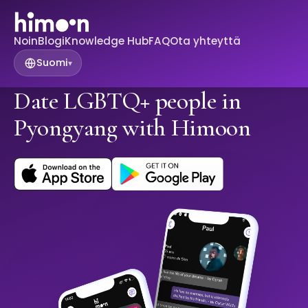
Noin
Blogi
Knowledge Hub
FAQ
Ota yhteyttä
Suomi
▾
Date LGBTQ+ people in
Pyongyang with Himoon