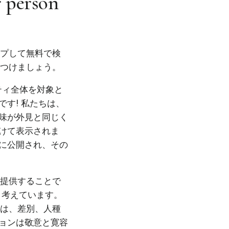
r person
ップして無料で検
見つけましょう。
ニティ全体を対象と
す! 私たちは、
味が外見と同じく
けて表示されま
に公開され、その
を提供することで
と考えています。
では、差別、人種
ョンは敬意と寛容