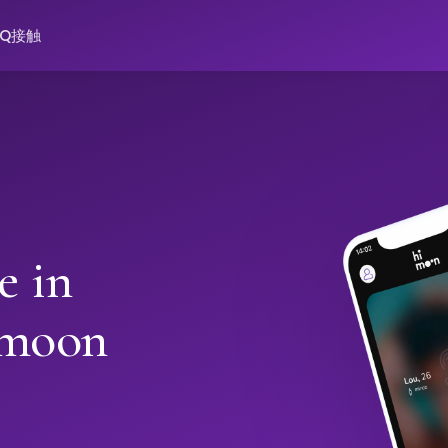
AQ
接触
e in
imoon