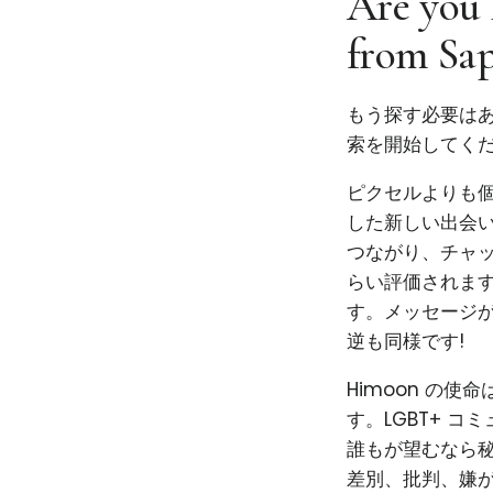
Are you 
from Sa
もう探す必要はあ
索を開始してくだ
ピクセルよりも個性
した新しい出会い
つながり、チャ
らい評価されま
す。メッセージ
逆も同様です!
Himoon の
す。LGBT+ 
誰もが望むなら秘
差別、批判、嫌