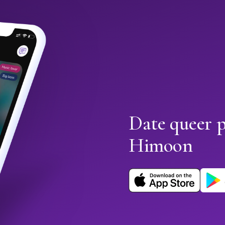
Date queer 
Himoon