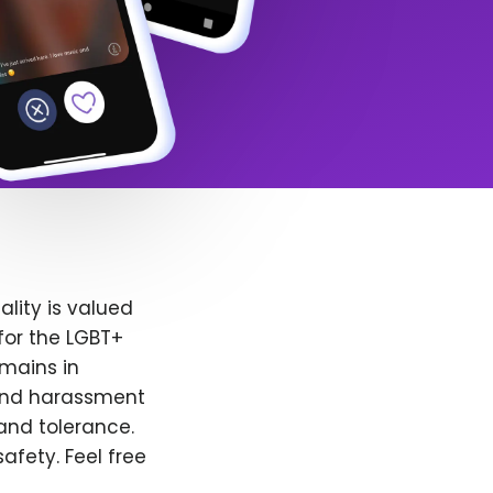
lity is valued
for the LGBT+
emains in
 and harassment
and tolerance.
afety. Feel free