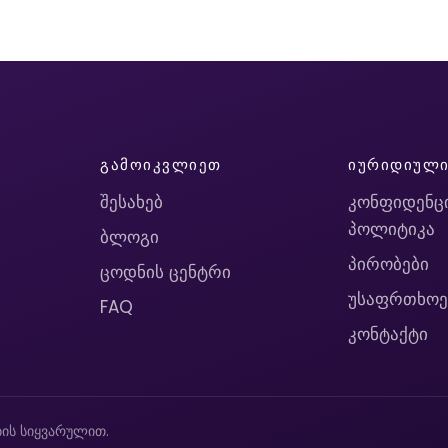
ᲒᲐᲛᲝᲘᲙᲕᲚᲘᲔᲗ
ᲘᲣᲠᲘᲓᲘᲣᲚ
შესახებ
კონფიდენც
პოლიტიკა
ბლოგი
პირობები
ცოდნის ცენტრი
უსაფრთხოე
FAQ
კონტაქტი
ის სიყვარულით.