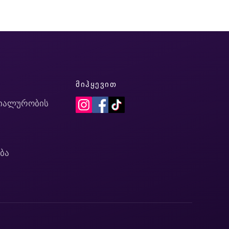
Ი
ᲛᲘᲰᲧᲔᲕᲘᲗ
იალურობის
ბა