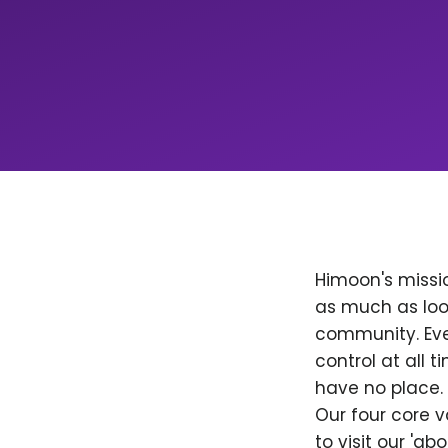
Himoon's missio
as much as loo
community. Ever
control at all
have no place. 
Our four core v
to visit our 'a