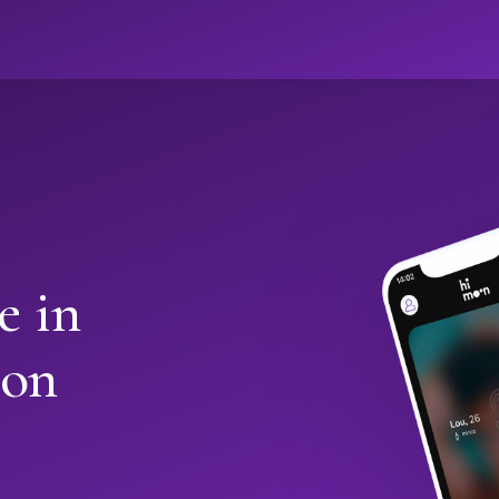
e in
oon