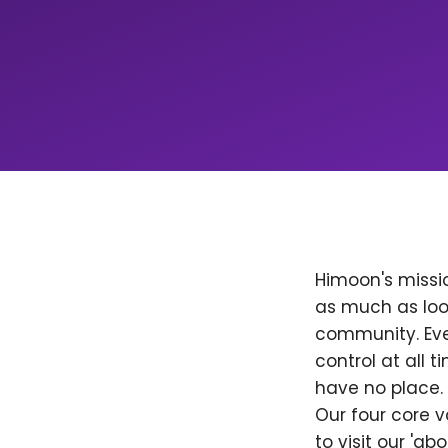
Himoon's missio
as much as loo
community. Ever
control at all
have no place. 
Our four core v
to visit our 'a