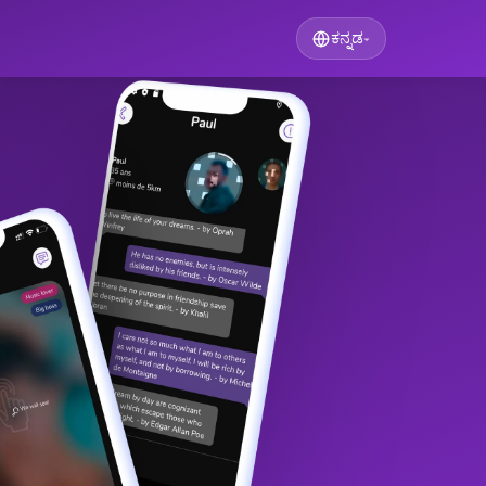
ಕನ್ನಡ
▾