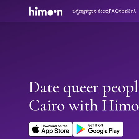
ಬಗ್ಗೆ
ಬ್ಲಾಗ್
ಜ್ಞಾನ ಕೇಂದ್ರ
FAQ
ಸಂಪರ್ಕಿಸಿ
Date queer peopl
Cairo with Him