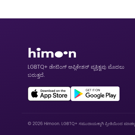
LGBTQ+ ಡೇಟಿಂಗ್ ಅಪ್ಲಿಕೇಶನ್ ವ್ಯಕ್ತಿತ್ವವು ಮೊದಲು
ಬರುತ್ತದೆ.
© 2026 Himoon. LGBTQ+ ಸಮುದಾಯಕ್ಕಾಗಿ ಪ್ರೀತಿಯಿಂದ ಮಾಡಲ್ಪಟ್