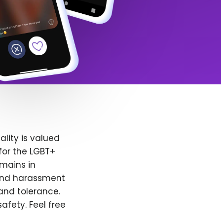
lity is valued
for the LGBT+
emains in
 and harassment
and tolerance.
afety. Feel free