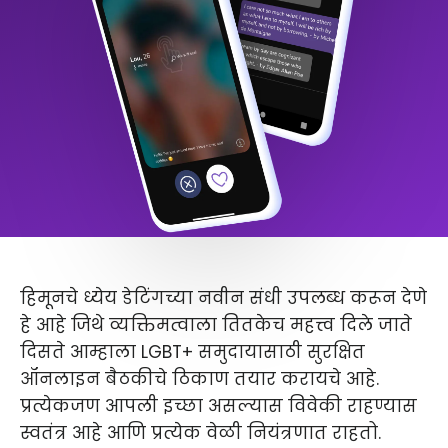
हिमूनचे ध्येय डेटिंगच्या नवीन संधी उपलब्ध करून देणे
हे आहे जिथे व्यक्तिमत्वाला तितकेच महत्त्व दिले जाते
दिसते आम्हाला LGBT+ समुदायासाठी सुरक्षित
ऑनलाइन बैठकीचे ठिकाण तयार करायचे आहे.
प्रत्येकजण आपली इच्छा असल्यास विवेकी राहण्यास
स्वतंत्र आहे आणि प्रत्येक वेळी नियंत्रणात राहतो.