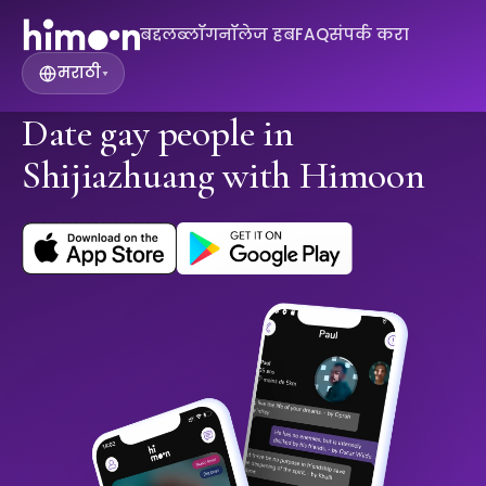
बद्दल
ब्लॉग
नॉलेज हब
FAQ
संपर्क करा
मराठी
▾
Date gay people in
Shijiazhuang with Himoon