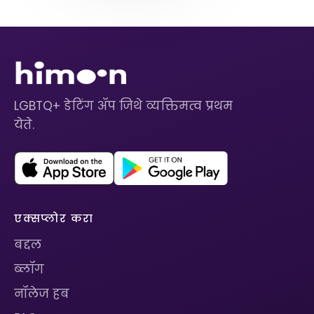
LGBTQ+ डेटिंग ॲप जिथे व्यक्तिमत्व प्रथम
येते.
एक्सप्लोर करा
बद्दल
ब्लॉग
नॉलेज हब