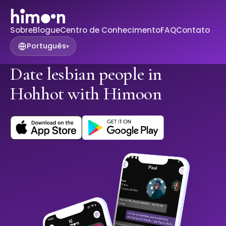
Sobre
Blogue
Centro de Conhecimento
FAQ
Contato
Português
▾
Date lesbian people in
Hohhot with Himoon