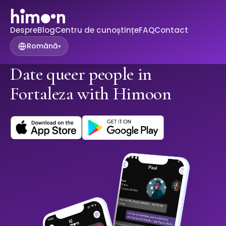
Despre
Blog
Centru de cunoștințe
FAQ
Contact
Română
▾
Date queer people in
Fortaleza with Himoon