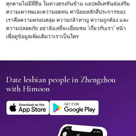
คุกคามไม่มีที่ยืน ในทางตรงกันข้าม แอปพลิเคชันส่งเสริม
ความเคารพและความอดทน ค่านิยมหลักสี่ประการของ
เราคือความครอบคลุม ความกล้าหาญ ความถูกต้อง และ
ความปลอดภัย อย่าลังเลที่จะเยี่ยมชม 'เกี่ยวกับเรา' หน้า
เพื่อดูข้อมูลเพิ่มเติมว่าเราเป็นใคร
Date lesbian people in Zhengzhou
with Himoon