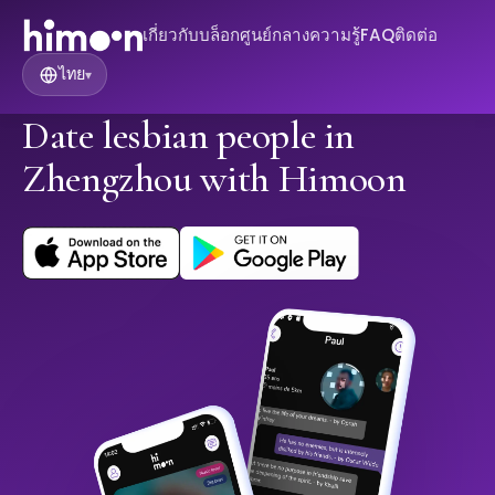
เกี่ยวกับ
บล็อก
ศูนย์กลางความรู้
FAQ
ติดต่อ
ไทย
▾
Date lesbian people in
Zhengzhou with Himoon