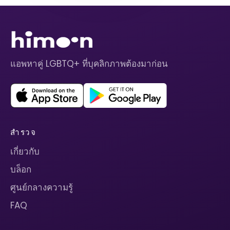
แอพหาคู่ LGBTQ+ ที่บุคลิกภาพต้องมาก่อน
สำรวจ
เกี่ยวกับ
บล็อก
ศูนย์กลางความรู้
FAQ