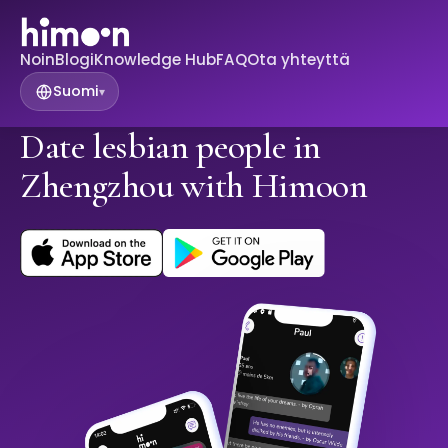
Noin
Blogi
Knowledge Hub
FAQ
Ota yhteyttä
Suomi
▾
Date lesbian people in
Zhengzhou with Himoon