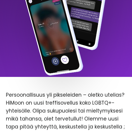
Persoonallisuus yli pikseleiden – oletko utelias?
HiMoon on uusi treffisovellus koko LGBTQ+-
yhteisölle. Olipa sukupuolesi tai mieltymyksesi
mikä tahansa, olet tervetullut! Olemme uusi
tapa pitää yhteyttä, keskustella ja keskustella ;