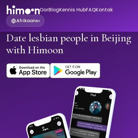
Oor
Blog
Kennis Hub
FAQ
Kontak
Afrikaans
▾
Date lesbian people in Beijing
with Himoon