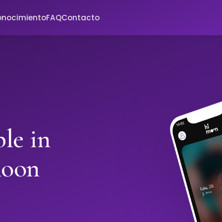
onocimiento
FAQ
Contacto
le in
moon