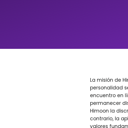
La misión de H
personalidad s
encuentro en l
permanecer dis
Himoon la discr
contrario, la a
valores fundam