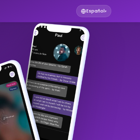
Español
▾