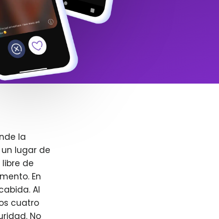
nde la
 un lugar de
libre de
omento. En
cabida. Al
ros cuatro
uridad. No