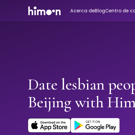
Acerca de
Blog
Centro de c
Date lesbian peop
Beijing with Hi