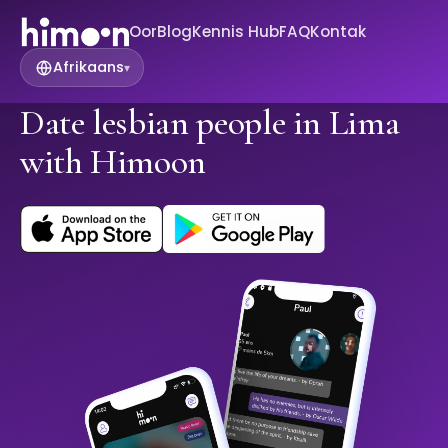
Oor
Blog
Kennis Hub
FAQ
Kontak
Afrikaans
▾
Date lesbian people in Lima
with Himoon