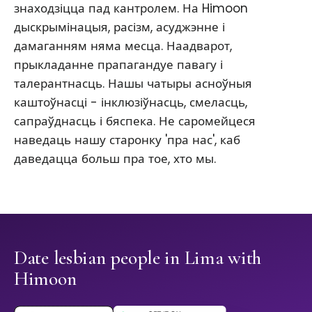
знаходзіцца пад кантролем. На Himoon
дыскрымінацыя, расізм, асуджэнне і
дамаганням няма месца. Наадварот,
прыкладанне прапагандуе павагу і
талерантнасць. Нашы чатыры асноўныя
каштоўнасці - інклюзіўнасць, смеласць,
сапраўднасць і бяспека. Не саромейцеся
наведаць нашу старонку 'пра нас', каб
даведацца больш пра тое, хто мы.
Date lesbian people in Lima with
Himoon