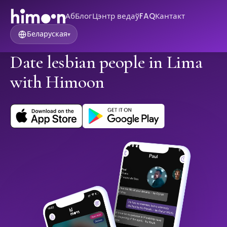
Аб
Блог
Цэнтр ведаў
FAQ
Кантакт
Беларуская
▾
Date lesbian people in Lima
with Himoon