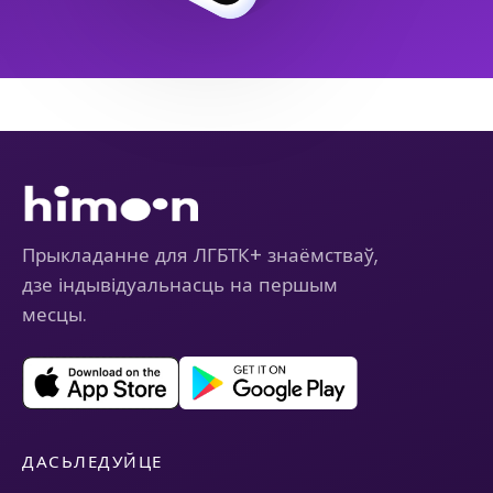
Прыкладанне для ЛГБТК+ знаёмстваў,
дзе індывідуальнасць на першым
месцы.
ДАСЬЛЕДУЙЦЕ