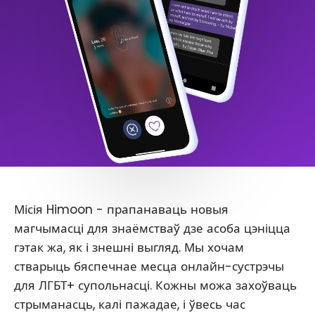
Місія Himoon - прапанаваць новыя
магчымасці для знаёмстваў дзе асоба цэніцца
гэтак жа, як і знешні выгляд. Мы хочам
стварыць бяспечнае месца онлайн-сустрэчы
для ЛГБТ+ супольнасці. Кожны можа захоўваць
стрыманасць, калі пажадае, і ўвесь час