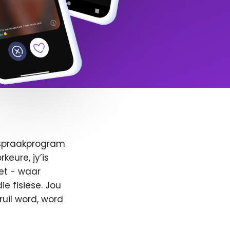
afspraakprogram
keure, jy’is
et - waar
e fisiese. Jou
ruil word, word