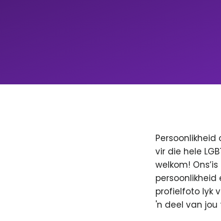
Persoonlikheid 
vir die hele LG
welkom! Ons’is
persoonlikheid 
profielfoto lyk
'n deel van jo