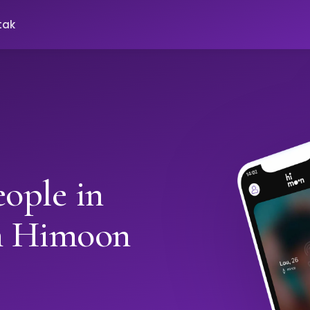
tak
ople in
h Himoon