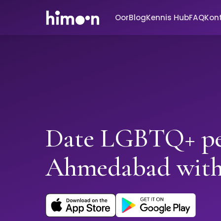
Oor
Blog
Kennis Hub
FAQ
Kon
Date LGBTQ+ pe
Ahmedabad wit