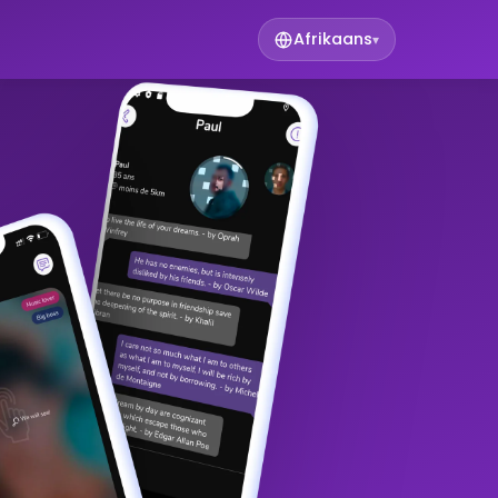
Afrikaans
▾