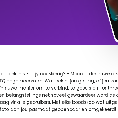
oor pieksels - is jy nuuskierig? HiMoon is die nuwe 
BTQ +-gemeenskap. Wat ook al jou geslag, of jou voor
 'n nuwe manier om te verbind, te gesels en ; ontmo
en belangstellings net soveel gewaardeer word as di
 vaag vir alle gebruikers. Met elke boodskap wat uitge
u foto aan jou pasmaat geopenbaar en omgekeerd!