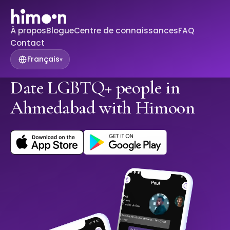
À propos
Blogue
Centre de connaissances
FAQ
Contact
Français
▾
Date LGBTQ+ people in
Ahmedabad with Himoon