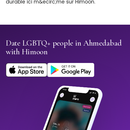
durable ici m&ecirc;me sur Himoon.
Date LGBTQ+ people in Ahmedabad
with Himoon