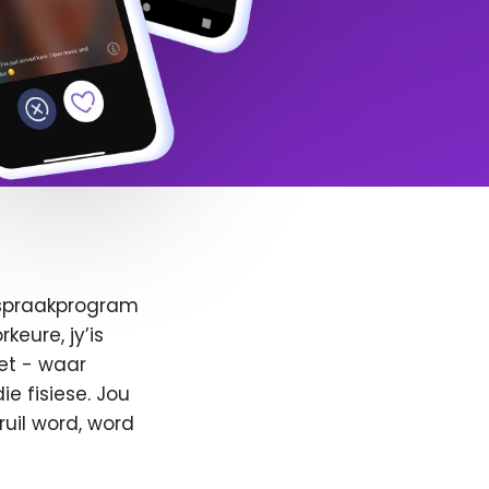
afspraakprogram
keure, jy’is
et - waar
e fisiese. Jou
ruil word, word