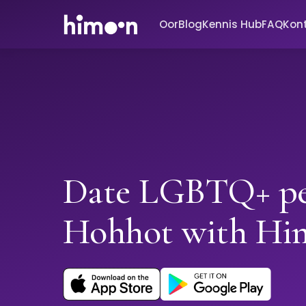
Oor
Blog
Kennis Hub
FAQ
Kon
Date LGBTQ+ pe
Hohhot with Hi