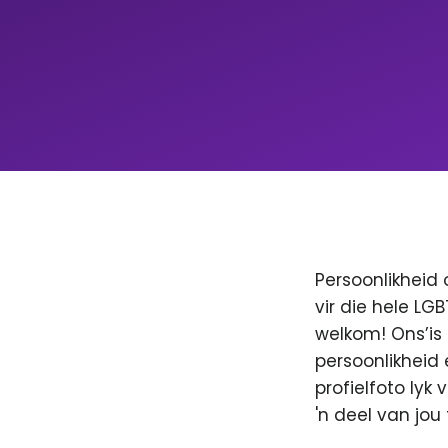
Persoonlikheid 
vir die hele LG
welkom! Ons’is
persoonlikheid 
profielfoto lyk
'n deel van jo