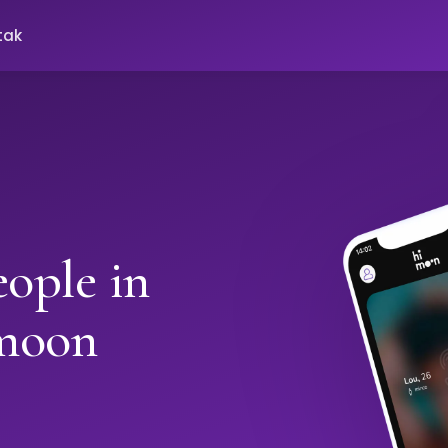
tak
ople in
moon