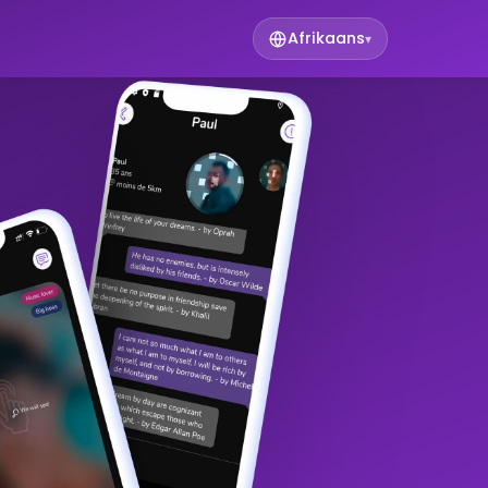
Afrikaans
▾