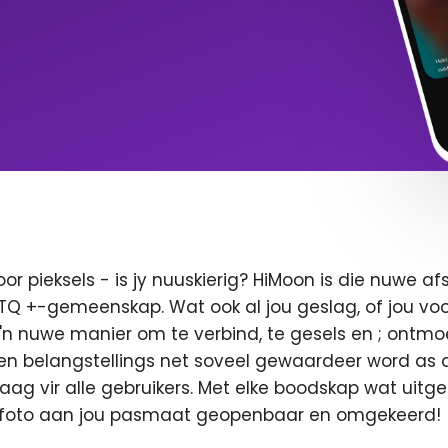
oor pieksels - is jy nuuskierig? HiMoon is die nuwe 
BTQ +-gemeenskap. Wat ook al jou geslag, of jou voor
 'n nuwe manier om te verbind, te gesels en ; ontmo
en belangstellings net soveel gewaardeer word as di
 vaag vir alle gebruikers. Met elke boodskap wat uitge
u foto aan jou pasmaat geopenbaar en omgekeerd!