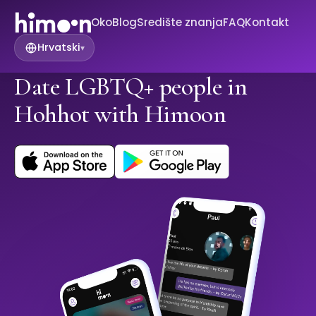
Oko
Blog
Središte znanja
FAQ
Kontakt
Hrvatski
▾
Date LGBTQ+ people in
Hohhot with Himoon