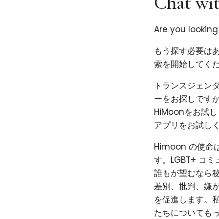
Chat wit
Are you looking
もう探す必要はあ
索を開始してくだ
トランスジェン
ーをお探しです
HiMoonをお
アプリをお試し
Himoon の
す。LGBT+ 
誰もが望むなら秘
差別、批判、嫌
を促進します。私
たちについても