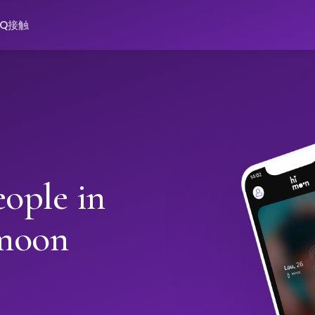
AQ
接触
ople in
moon