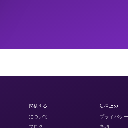
探検する
法律上の
について
プライバシ
ブログ
条項