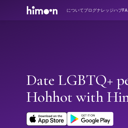
について
ブログ
ナレッジハブ
F
Date LGBTQ+ pe
Hohhot with Hi