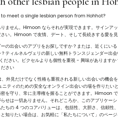
h other lesbian people in Ho
 to meet a single lesbian person from Hohhot?
りません。Himoon ならそれが実現できます。サインア
さい。Himoon で友情、デート、そして長続きする愛を
ダーの出会いのアプリをお探しですか？または、近くにいる
か？ティルネルヴェリの新しい無料トランスジェンダー出会
試しください。ピクセルよりも個性を重視 - 興味があります
ください
使命は、外見だけでなく性格も重視される新しい出会いの機会
コミュニティのための安全なオンライン出会いの場を作りたい
密を守り、常に主導権を握ることができます。Himoon 
がらせは一切ありません。それどころか、このアプリケーシ
たちの 4 つのコアバリューは、包括性、大胆さ、信頼性
っと知りたい場合は、お気軽に「私たちについて」のページ