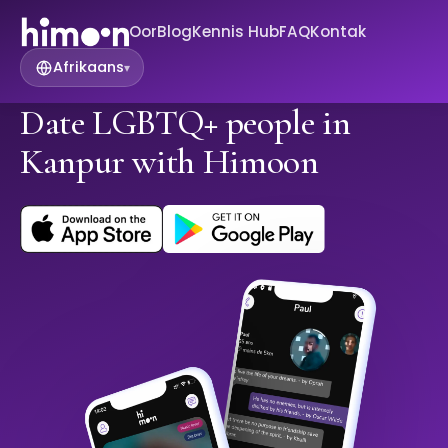
Oor
Blog
Kennis Hub
FAQ
Kontak
Afrikaans
▾
Date LGBTQ+ people in
Kanpur with Himoon