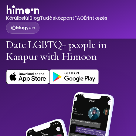
Körülbelül
Blog
Tudásközpont
FAQ
Érintkezés
Magyar
▾
Date LGBTQ+ people in
Kanpur with Himoon