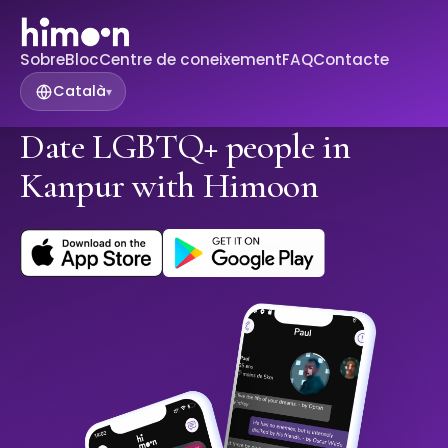
Sobre
Bloc
Centre de coneixement
FAQ
Contacte
Català
▾
Date LGBTQ+ people in
Kanpur with Himoon