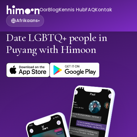
Oor
Blog
Kennis Hub
FAQ
Kontak
Afrikaans
▾
Date LGBTQ+ people in
Puyang with Himoon