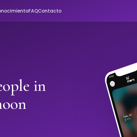
onocimiento
FAQ
Contacto
ople in
moon