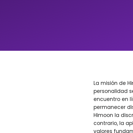
La misión de H
personalidad s
encuentro en l
permanecer dis
Himoon la discr
contrario, la a
valores fundam