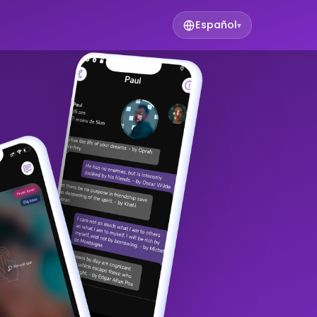
Español
▾