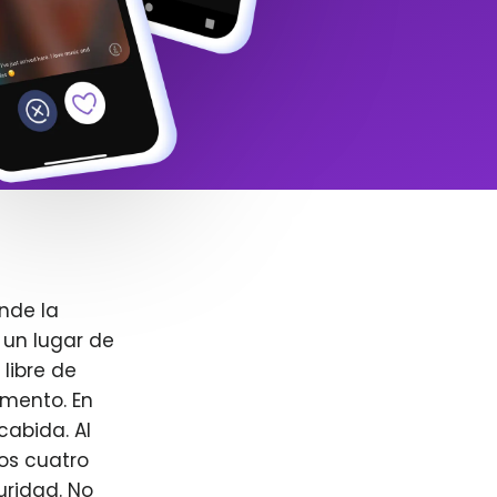
nde la
 un lugar de
libre de
omento. En
cabida. Al
ros cuatro
uridad. No