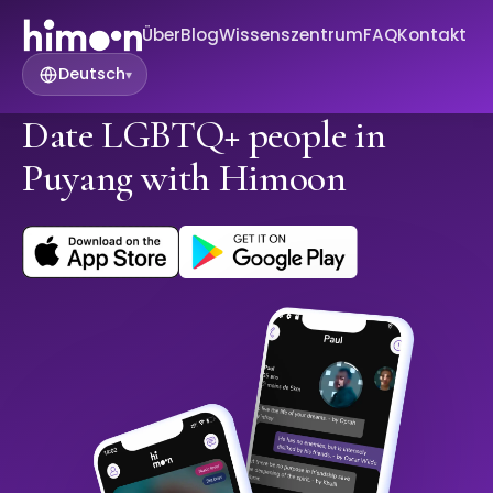
Über
Blog
Wissenszentrum
FAQ
Kontakt
Deutsch
▾
Date LGBTQ+ people in
Puyang with Himoon