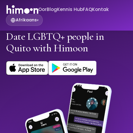
Oor
Blog
Kennis Hub
FAQ
Kontak
Afrikaans
▾
Date LGBTQ+ people in
Quito with Himoon