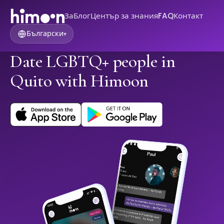
За
Блог
Център за знания
FAQ
Контакт
Български
▾
Date LGBTQ+ people in
Quito with Himoon