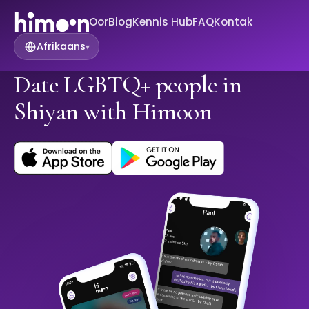
Oor
Blog
Kennis Hub
FAQ
Kontak
Afrikaans
▾
Date LGBTQ+ people in
Shiyan with Himoon